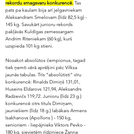
rekordu smagsvaru konkurencē.
 Tas 
pats pa kaulam bija arī jelgavniekam 
Aleksandram Smelovam (līdz 82,5 kg) - 
145 kg. Savukārt junioru rekords 
pakļāvās Kuldīgas zemessargam 
Andrim Riteniekam (60 kg), kurš 
uzspieda 101 kg stieni. 
Nosakot absolūtos čempionus, tagad 
tiek ņemti vērā aprēķini pēc Vilksa 
jaunās tabulas. Trīs “absolūtisti" vīru 
konkurencē: Rinalds Dimiņš 131,01, 
Huseins Eldarovs 121,94, Aleksandrs 
Radzevičs 119,72. Junioru (līdz 23 g.) 
konkurencē otrs tituls Dimiņam, 
jauniešiem (līdz 18 g.) labākais Armens 
Isakhanovs (Apollons ) - 150 kg, 
senioriem - liepājnieks Viktors Pevko - 
180 kg, sievietēm rīdziniece Žanna 