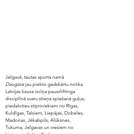
Jelgavā, tautas sporta namā 
Daugava
 jau piekto gadskārtu notika 
Latvijas kausa izcīņa pauerliftinga 
disciplīnā svaru stieņa spiešanā guļus, 
piedaloties stipriniekiem no Rīgas, 
Kuldīgas, Talsiem, Liepājas, Dobeles, 
Madonas, Jēkabpils, Alūksnes, 
Tukuma, Jelgavas un viesiem no 