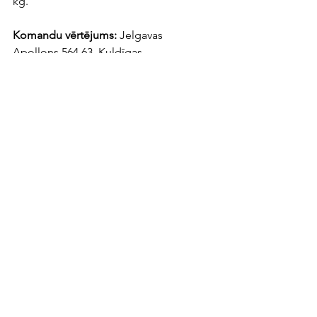
kg. 
Komandu vērtējums: 
Jelgavas 
Apollons 564,63. Kuldīgas 
Zemessardze 539,32. Liepāja 484,12.
Gatis ĶĪSIS
LR
Pauerliftings
1997
Pauerliftings
Skatīt visu
Saistītie ieraksti