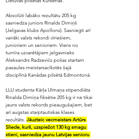
Lietuvas pilsētas Kuršenas.
Absolūti labāko rezultātu 205 kg 
sasniedza juniors Rinalds Dimiņš 
(Jelgavas klubs Apollons). Sasniegti arī 
vairāki valsts rekordi vīriešiem, 
junioriem un senioriem. Viens no 
turnīra uzvarētājiem jelgavnieks 
Aleksandrs Radzevičs pošas startam 
pasaules meistarsacīkstēs šajā 
disciplīnā Kanādas pilsētā Edmontonā.
LLU studenta Kārļa Ulmaņa stipendiāta 
Rinalda Dimiņa fiksētie 205 kg ir ne tikai 
jauns valsts rekords pieaugušajiem, bet 
arī augstas starptautiskas klases 
rezultāts. 
Jāuzteic vecmeistars Artūrs 
Sliede, kurš, uzspiežot 130 kg smagu 
stieni, sasniedza jaunu Latvijas senioru 