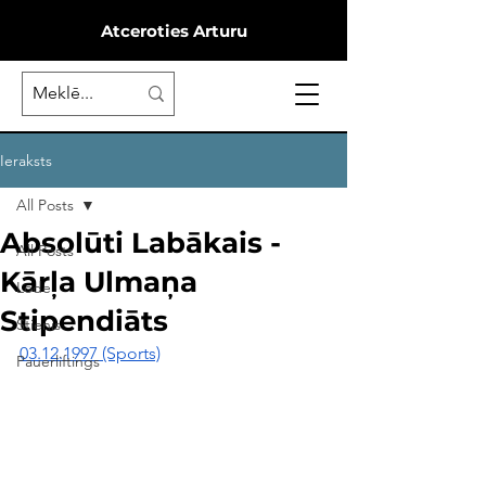
Atceroties Arturu
Ieraksts
All Posts
Absolūti Labākais -
All Posts
Kārļa Ulmaņa
Lode
Stipendiāts
Stienis
03.12.1997
 (Sports)
Pauerliftings