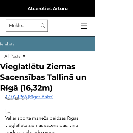
Atceroties Arturu
Ieraksts
All Posts
Vieglatlētu Ziemas
All Posts
Sacensības Tallinā un
Lode
Rīgā (16,32m)
Stienis
17.01.1966
 (Rīgas Balss)
Pauerliftings
[...]
Vakar sporta manēžā beidzās Rīgas 
vieglatlētu ziemas sacensības, viņu 
pēdējā pārbaude pirms 