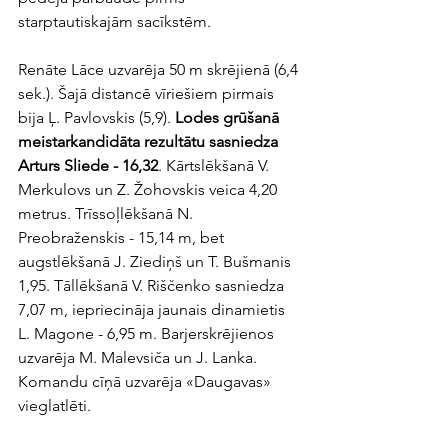
starptautiskajām sacīkstēm. 
Renāte Lāce uzvarēja 50 m skrējienā (6,4 
sek.). Šajā distancē vīriešiem pirmais 
bija Ļ. Pavlovskis (5,9). 
Lodes grūšanā 
meistarkandidāta rezultātu sasniedza 
Arturs Sliede - 16,32
. Kārtslēkšanā V. 
Merkulovs un Z. Žohovskis veica 4,20 
metrus. Trīssoļlēkšanā N. 
Preobraženskis - 15,14 m, bet 
augstlēkšanā J. Ziediņš un T. Bušmanis 
1,95. Tāllēkšanā V. Riščenko sasniedza 
7,07 m, iepriecināja jaunais dinamietis 
L. Magone - 6,95 m. Barjerskrējienos 
uzvarēja M. Malevsiča un J. Lanka. 
Komandu cīņā uzvarēja «Daugavas» 
vieglatlēti.