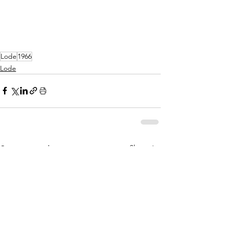
Lode
1966
Lode
Skatīt visu
Saistītie ieraksti