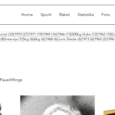
Home
Sporti
Raksti
Statistika
Foto
ksts
33 ieraksti
27 ieraksti
19 ieraksti
16 ieraksti
13 ieraksti
12 ieraksti
10
riņš
(33)
1970
(27)
1971
(19)
1969
(16)
1966
(13)
500kg klubs
(12)
1962
(10)
L
8 ieraksti
7 ieraksti
6 ieraksti
6 ieraksti
6 ieraksti
6 ieraksti
6 ieraksti
5 iera
(8)
Intervija
(7)
5kg
(6)
6kg
(6)
1968
(6)
Juris Sliede
(6)
1973
(6)
1965
(5)
1996
Pauerliftings