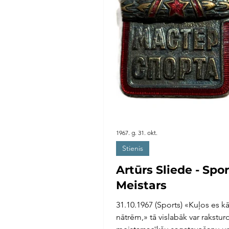
1967. g. 31. okt.
Stienis
Artūrs Sliede - Spo
Meistars
31.10.1967 (Sports) «Kuļos es kā
nātrēm,» tā vislabāk var rakstur