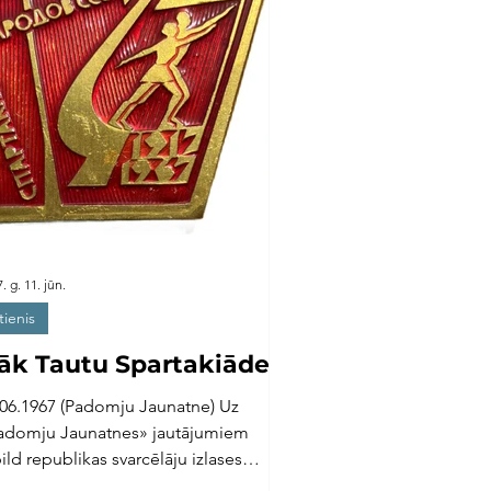
. g. 11. jūn.
tienis
āk Tautu Spartakiāde
.06.1967 (Padomju Jaunatne) Uz
adomju Jaunatnes» jautājumiem
ild republikas svarcēlāju izlases
mandas vecākais treneris Mihails...