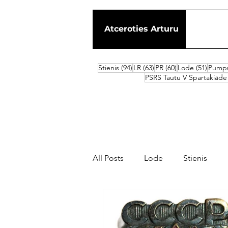
Atceroties Arturu
94 ieraksti
63 ieraksti
60 ieraksti
51 iera
Stienis
(94)
LR
(63)
PR
(60)
Lode
(51)
Pumpu
PSRS Tautu V Spartakiāde
All Posts
Lode
Stienis