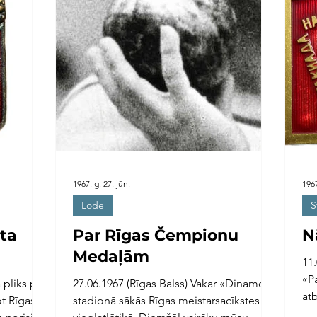
1967. g. 27. jūn.
1967
Lode
S
rta
Par Rīgas Čempionu
N
Medaļām
11
«P
 pliks pa
27.06.1967 (Rīgas Balss) Vakar «Dinamo»
atb
ot Rīgas
stadionā sākās Rīgas meistarsacīkstes
ko