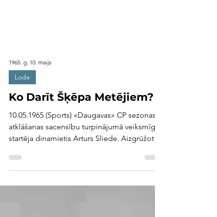
1965. g. 10. maijs
Lode
Ko Darīt Šķēpa Metējiem?
10.05.1965 (Sports) «Daugavas» CP sezonas
atklāšanas sacensību turpinājumā veiksmīgi
startēja dinamietis Arturs Sliede. Aizgrūžot
lodi...