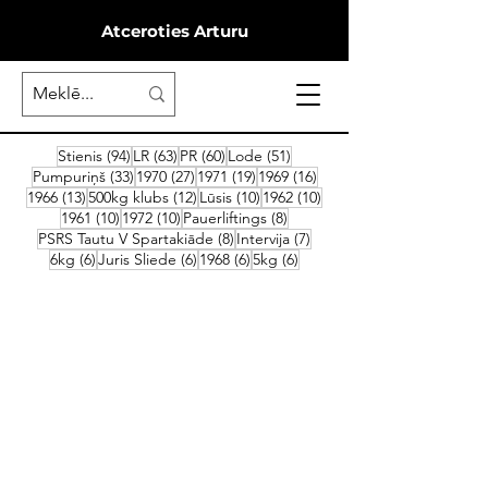
Atceroties Arturu
94 ieraksti
63 ieraksti
60 ieraksti
51 ieraksts
Stienis
(94)
LR
(63)
PR
(60)
Lode
(51)
33 ieraksti
27 ieraksti
19 ieraksti
16 ieraksti
Pumpuriņš
(33)
1970
(27)
1971
(19)
1969
(16)
13 ieraksti
12 ieraksti
10 ieraksti
10 ieraksti
1966
(13)
500kg klubs
(12)
Lūsis
(10)
1962
(10)
10 ieraksti
10 ieraksti
8 ieraksti
1961
(10)
1972
(10)
Pauerliftings
(8)
8 ieraksti
7 ieraksti
PSRS Tautu V Spartakiāde
(8)
Intervija
(7)
6 ieraksti
6 ieraksti
6 ieraksti
6 ieraksti
6kg
(6)
Juris Sliede
(6)
1968
(6)
5kg
(6)